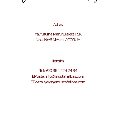
Adres:
Yavruturna Mah. Kulaksız 1. Sk.
No:4 No:6 Merkez / ÇORUM
İletişim
Tel:
+90 364 224 24 34
EPosta:
info@mustafailbas.com
EPosta:
yayin@mustafailbas.com